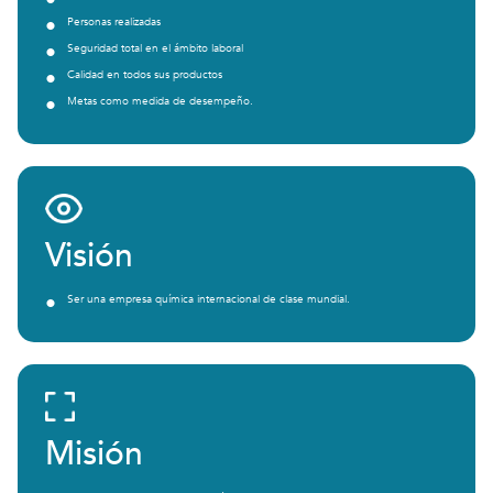
•
•
Personas realizadas
•
Seguridad total en el ámbito laboral
•
Calidad en todos sus productos
•
Metas como medida de desempeño.
Visión
•
Ser una empresa química internacional de clase mundial.
Misión