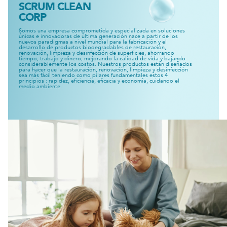
SCRUM CLEAN
CORP
Somos una empresa comprometida y especializada en soluciones
únicas e innovadoras de última generación nace a partir de los
nuevos paradigmas a nivel mundial para la fabricación y el
desarrollo de productos biodegradables de restauración,
renovación, limpieza y desinfección de superficies, ahorrando
tiempo, trabajo y dinero, mejorando la calidad de vida y bajando
considerablemente los costos. Nuestros productos están diseñados
para hacer que la restauración, renovación, limpieza y desinfección
sea más fácil teniendo como pilares fundamentales estos 4
principios : rapidez, eficiencia, eficacia y economía, cuidando el
medio ambiente.