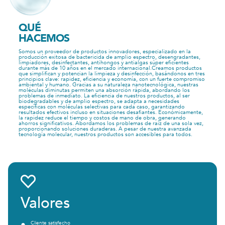
QUÉ
HACEMOS
Somos un proveedor de productos innovadores, especializado en la
producción exitosa de bactericida de amplio espectro, desengradantes,
limpiadores, desinfectantes, antihongos y antialgas súper eficientes
durante más de 10 años en el mercado internacional.Creamos productos
que simplifican y potencian la limpieza y desinfección, basándonos en tres
principios clave: rapidez, eficiencia y economía, con un fuerte compromiso
ambiental y humano. Gracias a su naturaleza nanotecnológica, nuestras
moléculas diminutas permiten una absorción rápida, abordando los
problemas de inmediato. La eficiencia de nuestros productos, al ser
biodegradables y de amplio espectro, se adapta a necesidades
específicas con moléculas selectivas para cada caso, garantizando
resultados efectivos incluso en situaciones desafiantes. Económicamente,
la rapidez reduce el tiempo y costos de mano de obra, generando
ahorros significativos. Abordamos los problemas de raíz de una sola vez,
proporcionando soluciones duraderas. A pesar de nuestra avanzada
tecnología molecular, nuestros productos son accesibles para todos.
Valores
Cliente satisfecho