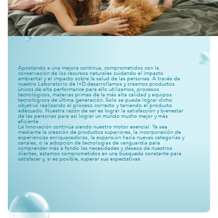
Apostando a una mejora continua, comprometidos con la
conservación de los recursos naturales cuidando el impacto
ambiental y el impacto sobre la salud de las personas. A través de
nuestro Laboratorio de I+D desarrollamos y creamos productos
únicos de alta performance para ello utilizamos, procesos
tecnológicos, materias primas de la más alta calidad y equipos
tecnológicos de última generación. Solo se puede lograr dicho
objetivo realizando el proceso correcto y teniendo el producto
adecuado. Nuestra razón de ser es lograr la satisfacción y bienestar
de las personas para así lograr un mundo mucho mejor y más
eficiente .
La Innovación continúa siendo nuestro motor esencial. Ya sea
mediante la creación de productos superiores, la incorporación de
experiencias enriquecedoras, la expansión hacia nuevas categorías y
canales, o la adopción de tecnologías de vanguardia para
comprender más a fondo las necesidades y deseos de nuestros
clientes, estamos comprometidos en una búsqueda constante para
satisfacer y, si es posible, superar sus expectativas.